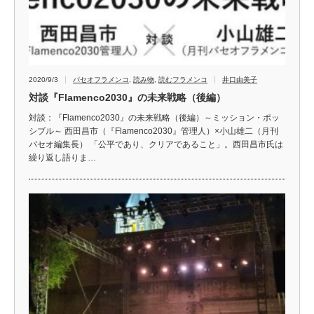
2020/9/3
パセオフラメンコ
,
読み物
,
読むフラメンコ
井口由美子
対談『Flamenco2030』の未来戦略（後編）
対談：『Flamenco2030』の未来戦略（後編）～ミッション・ポッ
シブル～ 西田昌市（『Flamenco2030』管理人）×小山雄二（月刊
パセオ編集長） 「公平であり、クリアであること」。西田昌市氏は
繰り返し語りま…