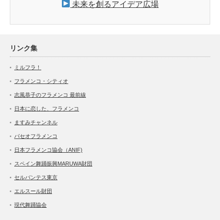
未来を創るアイデア広場
リンク集
ミルフラ！
フラメンコ・シティオ
志風恭子のフラメンコ 最前線
日本に恋した、フラメンコ
ますみチャンネル
パセオフラメンコ
日本フラメンコ協会（ANIF)
スペイン舞踊振興MARUWA財団
セルバンテス東京
エルスール財団
現代舞踊協会