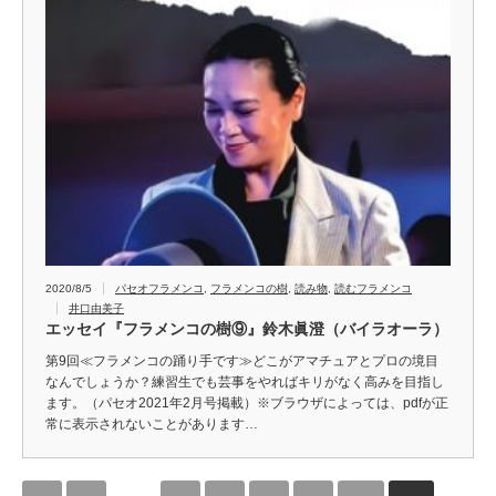
2020/8/5
パセオフラメンコ
,
フラメンコの樹
,
読み物
,
読むフラメンコ
井口由美子
エッセイ『フラメンコの樹⑨』鈴木眞澄（バイラオーラ）
第9回≪フラメンコの踊り手です≫どこがアマチュアとプロの境目
なんでしょうか？練習生でも芸事をやればキリがなく高みを目指し
ます。（パセオ2021年2月号掲載）※ブラウザによっては、pdfが正
常に表示されないことがあります…