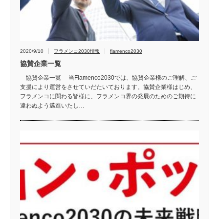
2020/9/10
フラメンコ2030情報
flamenco2030
協賛企業一覧
協賛企業一覧 当Flamenco2030では、協賛企業様のご理解、ご
支援により運営をさせていだたいております。協賛企業様はじめ、
フラメンコに関わる皆様に、フラメンコ界の発展のためのご期待に
違わぬよう邁進いたし…