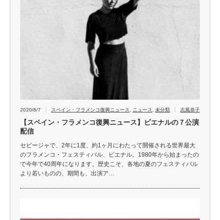
2020/8/7
スペイン・フラメンコ復興ニュース
,
ニュース
,
未分類
志風恭子
【スペイン・フラメンコ復興ニュース】ビエナルの７公演
配信
セビージャで、2年に1度、約1ヶ月にわたって開催される世界最大
のフラメンコ・フェスティバル、ビエナル。1980年から始まったの
で今年で40周年になります。歴史こそ、各地の夏のフェスティバル
より若いものの、期間も、出演ア…