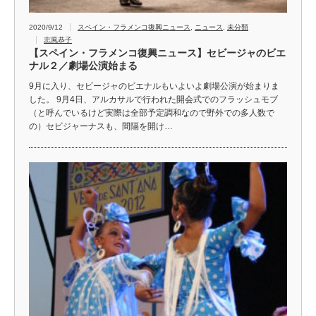
2020/9/12
スペイン・フラメンコ復興ニュース
,
ニュース
,
未分類
志風恭子
【スペイン・フラメンコ復興ニュース】セビージャのビエ
ナル２／劇場公演始まる
9月に入り、セビージャのビエナルもいよいよ劇場公演が始まりま
した。 9月4日、アルカサルで行われた開会式でのフラッシュモブ
（と呼んでいるけど実際は全部予定調和なので野外での多人数で
の）セビジャーナスも、間隔を開け…