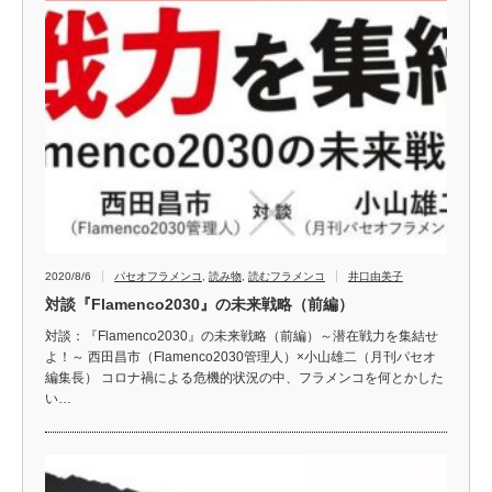
2020/8/6
パセオフラメンコ
,
読み物
,
読むフラメンコ
井口由美子
対談『Flamenco2030』の未来戦略（前編）
対談：『Flamenco2030』の未来戦略（前編）～潜在戦力を集結せ
よ！～ 西田昌市（Flamenco2030管理人）×小山雄二（月刊パセオ
編集長） コロナ禍による危機的状況の中、フラメンコを何とかした
い…