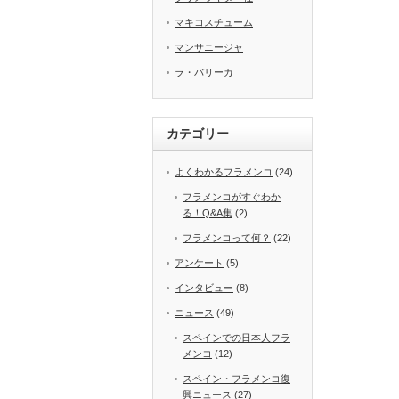
マキコスチューム
マンサニージャ
ラ・バリーカ
カテゴリー
よくわかるフラメンコ
(24)
フラメンコがすぐわか
る！Q&A集
(2)
フラメンコって何？
(22)
アンケート
(5)
インタビュー
(8)
ニュース
(49)
スペインでの日本人フラ
メンコ
(12)
スペイン・フラメンコ復
興ニュース
(27)