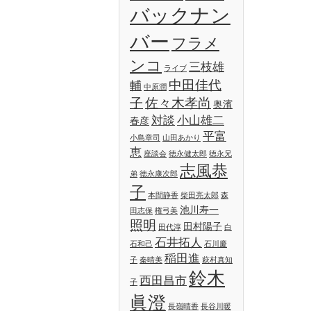
バックナン
バー
フラメ
ンコ
三枝雄
ライブ
中田佳代
輔
中原潤
子
佐々木孝尚
奥濱
対談
小山雄二
春彦
平富
小島章司
山田あかり
恵
座談会
徳永健太郎
徳永兄
志風恭
弟
徳永康次郎
子
本間静香
柴田亮太郎
森
池川寿一
田志保
権弓美
照明
田村陽子
田代淳
白
石井拓人
石和己
石川慶
稲田進
子
秦晴美
萩村真知
鈴木
西田昌市
子
眞澄
長嶺晴香
長谷川暖