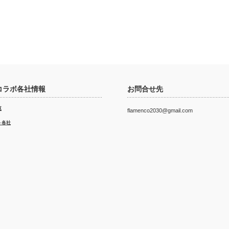
コラボ各社情報
お問合せ先
覧
flamenco2030@gmail.com
ト各社