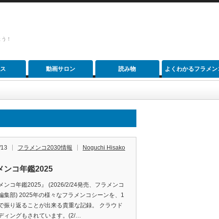
ょう！
ス
動画サロン
読み物
よくわかるフラメン
/13
フラメンコ2030情報
Noguchi Hisako
メンコ年鑑2025
ンコ年鑑2025』 (2026/2/24発売、フラメンコ
編集部) 2025年の様々なフラメンコシーンを、1
で振り返ることが出来る貴重な記録。 クラウド
ディングもされています。(2/…