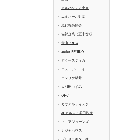
セルバンテス東京
エルスール財団
現代舞踊協会
協賛企業（五十音順）
青山TORO
atelier BENIKO
アクースティカ
エス・アイ・イー
エンリケ坂井
大和田いずみ
OFC
カサアルティスタ
JPカルロス原田和彦
ソニアジョーンズ
ナジャハウス
プリメラギター社