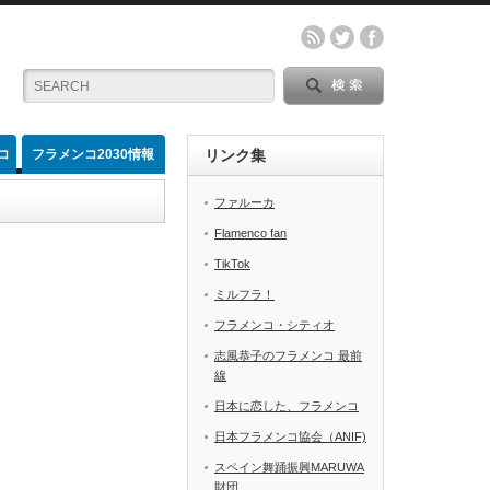
コ
フラメンコ2030情報
リンク集
ファルーカ
Flamenco fan
TikTok
ミルフラ！
フラメンコ・シティオ
志風恭子のフラメンコ 最前
線
日本に恋した、フラメンコ
日本フラメンコ協会（ANIF)
スペイン舞踊振興MARUWA
財団