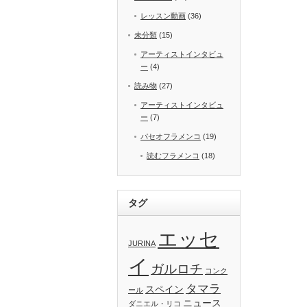
レッスン動画
(36)
未分類
(15)
アーティストインタビュ
ー
(4)
読み物
(27)
アーティストインタビュ
ー
(7)
パセオフラメンコ
(19)
読むフラメンコ
(18)
タグ
エッセ
JURINA
イ
ガルロチ
コンク
タマラ
スペイン
ール
ニュース
ダニエル・リコ