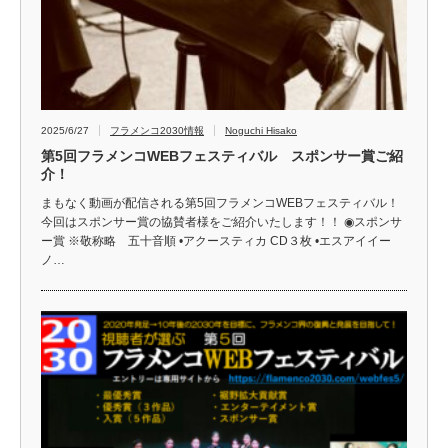
2025/6/27
フラメンコ2030情報
Noguchi Hisako
第5回フラメンコWEBフェスティバル スポンサー賞ご紹
介！
まもなく動画が配信される第5回フラメンコWEBフェスティバル！
今回はスポンサー賞の協賛者様をご紹介いたします！！ ◉スポンサ
ー賞 ※敬称略 五十音順 •アクースティカ CD３枚 •エスアイイー
ノ…