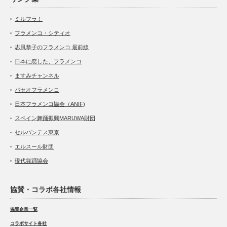
ミルフラ！
フラメンコ・シティオ
志風恭子のフラメンコ 最前線
日本に恋した、フラメンコ
ますみチャンネル
パセオフラメンコ
日本フラメンコ協会（ANIF)
スペイン舞踊振興MARUWA財団
セルバンテス東京
エルスール財団
現代舞踊協会
協賛・コラボ各社情報
協賛企業一覧
コラボサイト各社