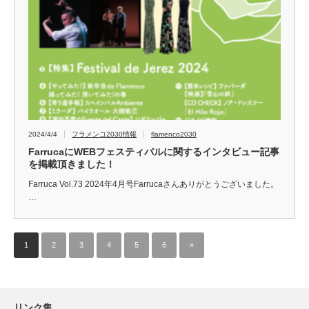
2024/4/4
フラメンコ2030情報
flamenco2030
FarrucaにWEBフェスティバルに関するインタビュー記事
を掲載頂きました！
Farruca Vol.73 2024年4月号Farrucaさんありがとうございました。
…
1
2
3
4
5
6
»
リンク集