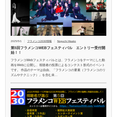
2025/5/1
フラメンコ2030情報
Noguchi Hisako
第5回フラメンコWEBフェスティバル エントリー受付開
始！！
フラメンコWebフェスティバルとは、フラメンコをテーマにした動
画をWebに公開し、視聴者の投票によるコンテスト形式のイベント
です。 作品のテーマは自由、「フラメンコの要素（フラメンコのリ
ズムやテクニック）」を含む未…