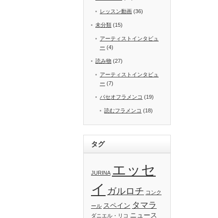
レッスン動画
(36)
未分類
(15)
アーティストインタビュ
ー
(4)
読み物
(27)
アーティストインタビュ
ー
(7)
パセオフラメンコ
(19)
読むフラメンコ
(18)
タグ
エッセ
JURINA
イ
ガルロチ
コンク
タマラ
スペイン
ール
ニュース
ダニエル・リコ