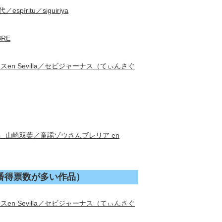
íritu／siguiriya
RE
n Sevilla／セビジャーナス（てぃんさぐ
日、山崎双葉／童謡ゾウさんブレリア en
番得票数が多い作品）
n Sevilla／セビジャーナス（てぃんさぐ