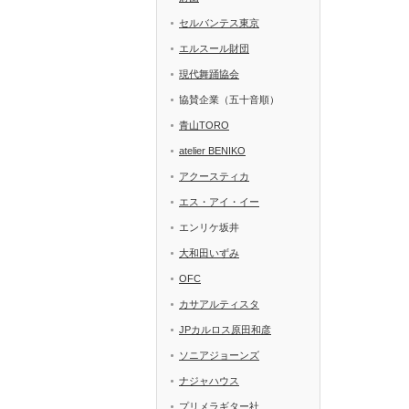
セルバンテス東京
エルスール財団
現代舞踊協会
協賛企業（五十音順）
青山TORO
atelier BENIKO
アクースティカ
エス・アイ・イー
エンリケ坂井
大和田いずみ
OFC
カサアルティスタ
JPカルロス原田和彦
ソニアジョーンズ
ナジャハウス
プリメラギター社