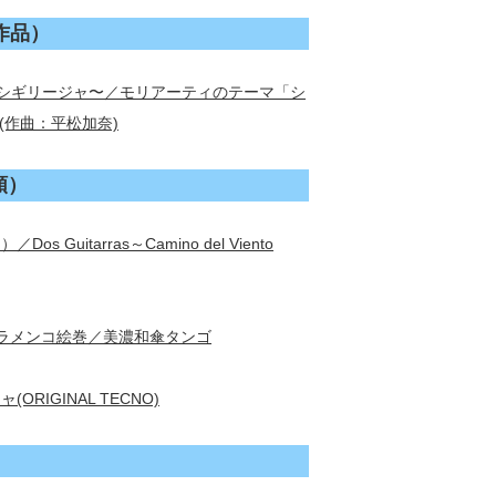
作品）
イオリンのシギリージャ〜／モリアーティのテーマ「シ
作曲：平松加奈)
順）
itarras～Camino del Viento
フラメンコ絵巻／美濃和傘タンゴ
RIGINAL TECNO)
）