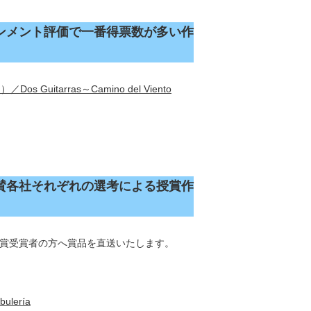
ンメント評価で一番得票数が多い作
itarras～Camino del Viento
賛各社それぞれの選考による授賞作
賞受賞者の方へ賞品を直送いたします。
ulería