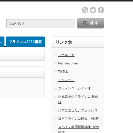
コ
フラメンコ2030情報
リンク集
ファルーカ
Flamenco fan
TikTok
ミルフラ！
フラメンコ・シティオ
志風恭子のフラメンコ 最前
線
日本に恋した、フラメンコ
日本フラメンコ協会（ANIF)
スペイン舞踊振興MARUWA
財団