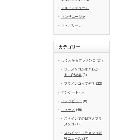
マキコスチューム
マンサニージャ
ラ・バリーカ
カテゴリー
よくわかるフラメンコ
(24)
フラメンコがすぐわか
る！Q&A集
(2)
フラメンコって何？
(22)
アンケート
(5)
インタビュー
(8)
ニュース
(49)
スペインでの日本人フラ
メンコ
(12)
スペイン・フラメンコ復
興ニュース
(27)