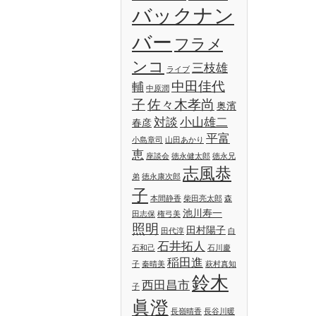
バックナン
バー
フラメ
ンコ
三枝雄
ライブ
中田佳代
輔
中原潤
子
佐々木孝尚
奥濱
対談
小山雄二
春彦
平富
小島章司
山田あかり
恵
座談会
徳永健太郎
徳永兄
志風恭
弟
徳永康次郎
子
本間静香
柴田亮太郎
森
池川寿一
田志保
権弓美
照明
田村陽子
田代淳
白
石井拓人
石和己
石川慶
稲田進
子
秦晴美
萩村真知
鈴木
西田昌市
子
眞澄
長嶺晴香
長谷川暖