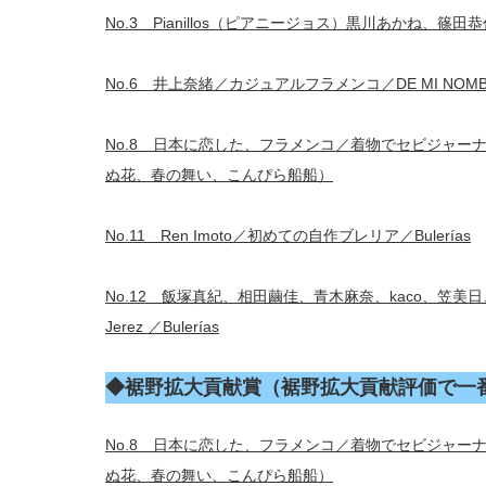
No.3 Pianillos（ピアニージョス）黒川あかね、篠田恭代／esp
No.6 井上奈緒／カジュアルフラメンコ／DE MI NOMB
No.8 日本に恋した、フラメンコ／着物でセビジャーナスe
ぬ花、春の舞い、こんぴら船船）
No.11 Ren Imoto／初めての自作ブレリア／Bulerías
No.12 飯塚真紀、相田繭佳、青木麻奈、kaco、笠美
Jerez ／Bulerías
◆裾野拡大貢献賞（裾野拡大貢献評価で一
No.8 日本に恋した、フラメンコ／着物でセビジャーナスe
ぬ花、春の舞い、こんぴら船船）