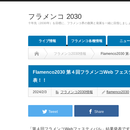
フラメンコ 2030
十年先（2030年）を目標に、フラメンコ界の復興と発展を一緒に目指しまし
ライブ情報
フラメンコ各種情報
ニュー
フラメンコ2030情報
Flamenco20
Flamenco2030 第４回フラメンコWeb 
表！！
2024/2/3
フラメンコ2030情報
flamenco2030
Tweet
Share
「第４回フラメンコWebフェスティバル」結果発表で