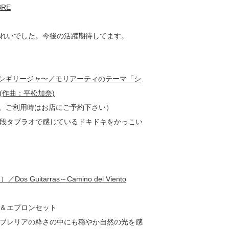
RE
れいでした。今後の活躍期待してます。
イオリンのシギリージャ〜／モリアーティのテーマ「シ
作曲：平松加奈)
で。ご利用時はお店にご予約下さい）
段タブラオで感じているドキドキをかっこい
itarras～Camino del Viento
ョ＆エプロンセット
ブレリアの粋さの中にも穏やか自然の光を感