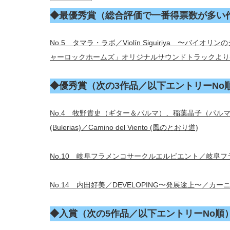
◆最優秀賞（総合評価で一番得票数が多い
No.5 タマラ・ラボ／Violín Siguiriya 〜バ
ャーロックホームズ」オリジナルサウンドトラックより(
◆優秀賞（次の3作品／以下エントリーNo
No.4 牧野貴史（ギター＆パルマ）、稲葉晶子（パルマ）／Dos Gu
(Bulerias)／Camino del Viento (風のとおり道)
No.10 岐阜フラメンコサークルエルビエント／岐阜
No.14 内田好美／DEVELOPING〜発展途上〜／カーニャ(O
◆入賞（次の5作品／以下エントリーNo順