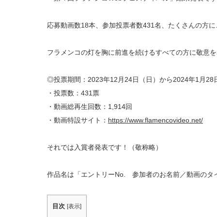
応募動画数18本、参加投票者数431名、たくさんの方
フラメンコの灯を胸に前進を続けるすべての方に敬意を
◎投票期間：2023年12月24日（日）から2024年1月2
・投票数：431票
・動画総再生回数：1,914回
・動画特設サイト：
https://www.flamencovideo.net/
それでは入賞者発表です！（敬称略）
作品名は「エントリーNo. 参加者のお名前／動画の
目次
[
表示
]