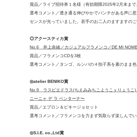
賞品／ライブ招待券１名様（有効期限2025年2月末ま
選考コメント／透き通る伸びやかでパンチがある声に惹
センスが光っていました。若手のお二人のますますのご
◎アクースティカ賞
No.6 井上奈緒／カジュアルフラメンコ／DE MI NOMB
賞品／フラメンコCDを3枚
選考コメント／タンゴ、ルンバの４拍子系を素のまま色
◎atelier BENIKO賞
No.9 ラスピエドラス(ちえみみちこようこｙりょうこ
ニーニャ デ ラ ベンターナ〜
賞品／エプロン＆ピキージョセット
選考コメント／フラメンコを力まず気取らず楽しんでい
◎S.I.E. co.,Ltd賞