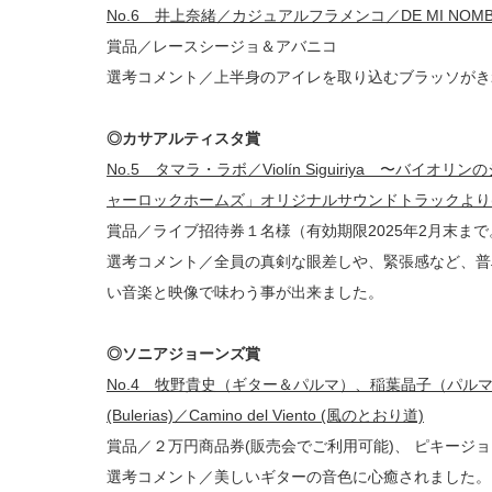
No.6 井上奈緒／カジュアルフラメンコ／DE MI NOMB
賞品／レースシージョ＆アバニコ
選考コメント／上半身のアイレを取り込むブラッソがき
◎カサアルティスタ賞
No.5 タマラ・ラボ／Violín Siguiriya 〜バ
ャーロックホームズ」オリジナルサウンドトラックより(
賞品／ライブ招待券１名様（有効期限2025年2月末ま
選考コメント／全員の真剣な眼差しや、緊張感など、普
い音楽と映像で味わう事が出来ました。
◎ソニアジョーンズ賞
No.4 牧野貴史（ギター＆パルマ）、稲葉晶子（パルマ）／Dos Gu
(Bulerias)／Camino del Viento (風のとおり道)
賞品／２万円商品券(販売会でご利用可能)、 ピキージ
選考コメント／美しいギターの音色に心癒されました。