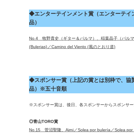
◆エンターテインメント賞（エンターテイ
品）
No.4 牧野貴史（ギター＆パルマ）、稲葉晶子（パルマ）／Dos Gu
(Bulerias)／Camino del Viento (風のとおり道)
◆スポンサー賞（上記の賞とは別枠で、協
品）
※五十音順
※スポンサー賞は、後日、各スポンサーからスポンサー
◎青山TORO賞
No.15 菅沼聖隆、Aimi／Solea por bulería／Solea por b