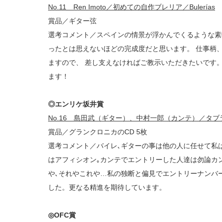
No.11 Ren Imoto／初めての自作ブレリア／Bulerías
賞品／ギター弦
選考コメント／スペインの情景が浮かんでくるような素
ったとは思えないほどの完成度だと思います。 仕事柄
ますので、 差し支えなければご教示いただきたいです
ます！
◎エンリケ坂井賞
No.16 島田武（ギター）、中村一郎（カンテ）／タ
賞品／グランクロニカのCD 5枚
選考コメント／バイレ､ギターの事は他の人に任せて私
はアフィシオン｡カンテでエントリーした人達は勿論カ
や､それやこれや…私の独断と偏見でエントリーナンバー
した。更なる精進を期待しています。
◎OFC賞