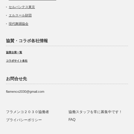
セルバンテス東京
エルスール財団
現代舞踊協会
協賛・コラボ各社情報
協賛企業一覧
コラボサイト各社
お問合せ先
flamenco2030@gmail.com
フラメンコ２０３０協働者
協働スタッフを常に募集中です！
FAQ
プライバシーポリシー