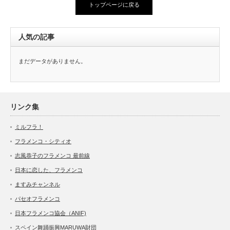
トップページに戻る
人気の記事
まだデータがありません。
リンク集
ミルフラ！
フラメンコ・シティオ
志風恭子のフラメンコ 最前線
日本に恋した、フラメンコ
ますみチャンネル
パセオフラメンコ
日本フラメンコ協会（ANIF)
スペイン舞踊振興MARUWA財団