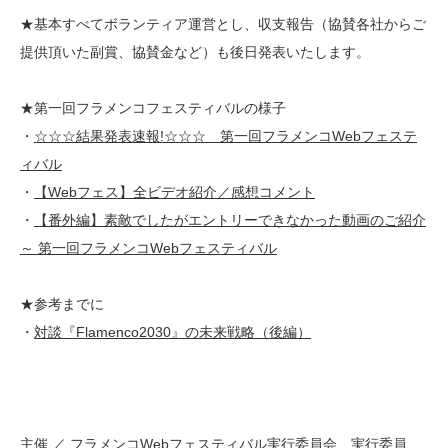
★基本すべてボランティア運営とし、収支報告（協賛各社からご
提供頂いた副賞、協賛金など）も後日発表いたします。
★第一回フラメンコフェスティバルの様子
・
☆☆☆結果発表速報!☆☆☆ 第一回フラメンコWebフェステ
ィバル
・
【Webフェス】全ビデオ紹介／感想コメント
・
【番外編】素敵でしたがエントリーできなかった動画のご紹介
～ 第一回フラメンコWebフェスティバル
★参考までに
・
対談『Flamenco2030』の未来戦略（後編）
主催 ／ フラメンコWebフェスティバル実行委員会 実行委員