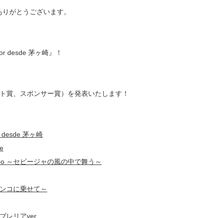
力ありがとうございます。
or desde 茅ヶ崎』！
ト賞、スポンサー賞）を発表いたします！
r desde 茅ヶ崎
e
tiempo ～セビージャの風の中で舞う～
ンコに乗せて～
レリアver.