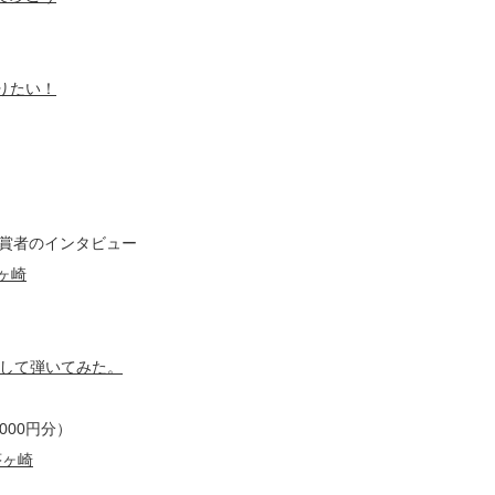
りたい！
）
賞者のインタビュー
茅ヶ崎
まにして弾いてみた。
000円分）
 茅ヶ崎