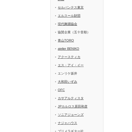
セルバンテス東京
エルスール財団
現代舞踊協会
協賛企業（五十音順）
青山TORO
atelier BENIKO
アクースティカ
エス・アイ・イー
エンリケ坂井
大和田いずみ
OFC
カサアルティスタ
JPカルロス原田和彦
ソニアジョーンズ
ナジャハウス
プリメラギター社