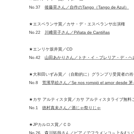
No.37
後藤晃さん／自作のTango（Tango de Azul）
★エスペランサ賞／カサ・デ・エスペランサ出演権
No.22
川﨑晃子さん／Piñata de Cantiñas
★エンリケ坂井賞／CD
No.42
山田あかりさん／トナ・イ・ブレリア・デ・ヘ
★大和田いずみ賞／（自動的に）グランプリ受賞者の肖
No.8
荒濱早絵さん／Se nos rompió el amor desde 
★カサ アルティスタ賞／カサ アルティスタライブ無料
No.1
徳村真未さん／酒じゃ祭りじゃ
★JPカルロス賞／ＣＤ
No.26
森川拓哉さん／ピアノでフラメンコ～上をむい