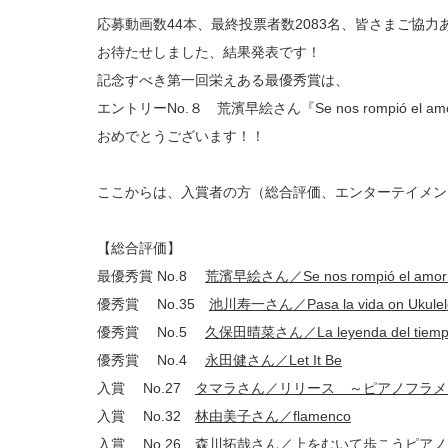
応募動画数44本、最終投票者数2083名、皆さまご協
お待たせしました、結果発表です！
記念すべき第一回栄えある最優秀賞は、
エントリーNo.８ 荒濱早絵さん『Se nos rompió el am
おめでとうございます！！
ここからは、入賞者の方（総合評価、エンターテイメン
【総合評価】
最優秀賞 No.8
荒濱早絵さん／Se nos rompió el amo
優秀賞 No.35
池川寿一さん／Pasa la vida on Ukulel
優秀賞 No.5
久保田晴菜さん／La leyenda del 
優秀賞 No.4
永田健さん／Let It Be
入賞 No.27
タマラさん／リリース ～ピアノフラメ
入賞 No.32
林由美子さん／flamenco
入賞 No.26
森川拓哉さん／上をむいて歩こうピアノブ