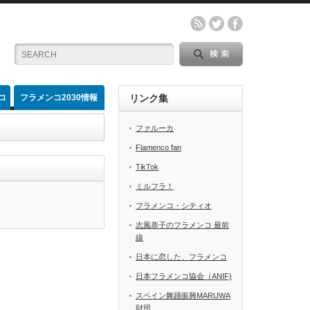
コ
フラメンコ2030情報
リンク集
ファルーカ
Flamenco fan
TikTok
ミルフラ！
フラメンコ・シティオ
志風恭子のフラメンコ 最前
線
日本に恋した、フラメンコ
日本フラメンコ協会（ANIF)
スペイン舞踊振興MARUWA
財団