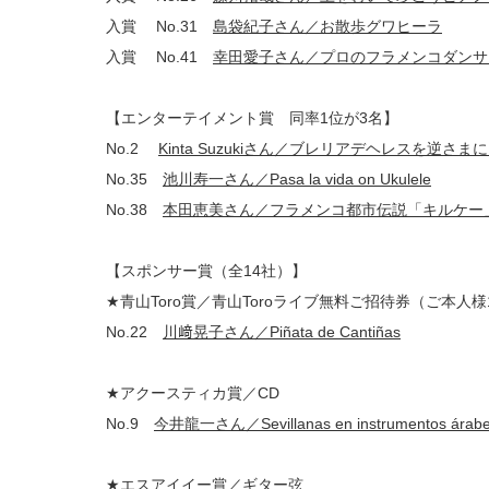
入賞 No.31
島袋紀子さん／お散歩グワヒーラ
入賞 No.41
幸田愛子さん／プロのフラメンコダンサ
【エンターテイメント賞 同率1位が3名】
No.2
Kinta Suzukiさん／ブレリアデヘレスを逆さ
No.35
池川寿一さん／Pasa la vida on Ukulele
No.38
本田恵美さん／フラメンコ都市伝説「キルケー」〜Leyenda
【スポンサー賞（全14社）】
★青山Toro賞／青山Toroライブ無料ご招待券（ご本人様
No.22
川﨑晃子さん／Piñata de Cantiñas
★アクースティカ賞／CD
No.9
今井龍一さん／Sevillanas en instrumentos árab
★エスアイイー賞／ギター弦