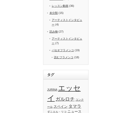
レッスン動画
(36)
未分類
(15)
アーティストインタビュ
ー
(4)
読み物
(27)
アーティストインタビュ
ー
(7)
パセオフラメンコ
(19)
読むフラメンコ
(18)
タグ
エッセ
JURINA
イ
ガルロチ
コンク
タマラ
スペイン
ール
ニュース
ダニエル・リコ