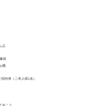
レス
像画
茅ヶ崎
ご招待券（ご本人様1名）
て歩こう