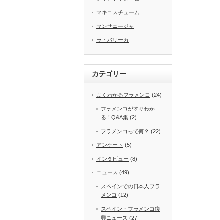
マキコスチューム
マンサニージャ
ラ・バリーカ
カテゴリー
よくわかるフラメンコ
(24)
フラメンコがすぐわか
る！Q&A集
(2)
フラメンコって何？
(22)
アンケート
(5)
インタビュー
(8)
ニュース
(49)
スペインでの日本人フラ
メンコ
(12)
スペイン・フラメンコ復
興ニュース
(27)