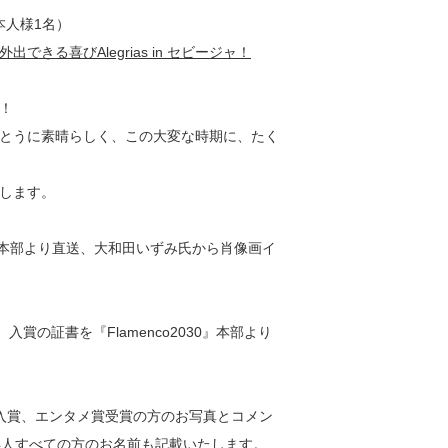
本人様1名）
きる喜びAlegrias in セビージャ！
す！
とうに素晴らしく、この大変な時期に、たく
します。
30』本部より直送、大和田いずみ氏から肖像画イ
賞の証書を『Flamenco2030』本部より
入賞、エンタメ賞受賞の方のお写真とコメン
4人すべての方のお名前も記載いたします。