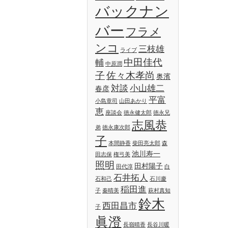
バックナン
バー
フラメ
ンコ
三枝雄
ライブ
中田佳代
輔
中原潤
子
佐々木孝尚
奥濱
対談
小山雄二
春彦
平富
小島章司
山田あかり
恵
座談会
徳永健太郎
徳永兄
志風恭
弟
徳永康次郎
子
本間静香
柴田亮太郎
森
池川寿一
田志保
権弓美
照明
田村陽子
田代淳
白
石井拓人
石和己
石川慶
稲田進
子
秦晴美
萩村真知
鈴木
西田昌市
子
眞澄
長嶺晴香
長谷川暖