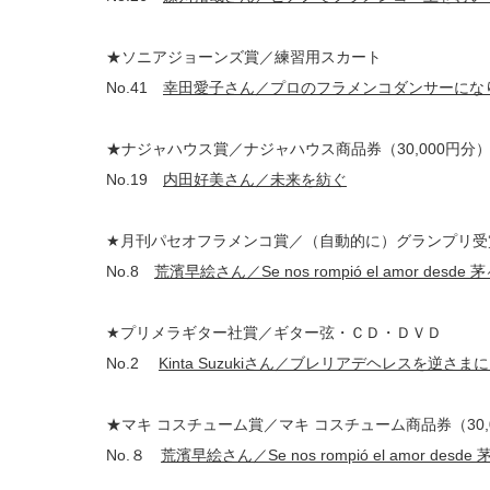
★ソニアジョーンズ賞／練習用スカート
No.41
幸田愛子さん／プロのフラメンコダンサーにな
★ナジャハウス賞／ナジャハウス商品券（30,000円分
No.19
内田好美さん／未来を紡ぐ
★月刊パセオフラメンコ賞／（自動的に）グランプリ受
No.8
荒濱早絵さん／Se nos rompió el amor desde 
★プリメラギター社賞／ギター弦・ＣＤ・ＤＶＤ
No.2
Kinta Suzukiさん／ブレリアデヘレスを逆さ
★マキ コスチューム賞／マキ コスチューム商品券（30,
No.８
荒濱早絵さん／Se nos rompió el amor desde