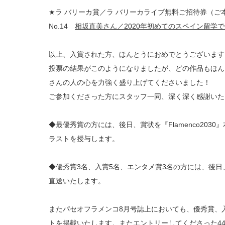
★ラ バリーカ賞／ラ バリーカライブ無料ご招待券（ご
No.14
相坂直美さん／2020年初めてのスペイン留学で外出で
以上、入賞された方、ほんとうにおめでとうございま
投票の結果がこのようになりましたが、どの作品もほん
さんの人の心を力強く盛り上げてくださいました！
ご参加くださった方にスタッフ一同、深く深く感謝いた
◆最優秀賞の方には、後日、賞状を『Flamenco20
ラストを授与します。
◆優秀賞3名、入賞5名、エンタメ賞3名の方には、後日、入
直送いたします。
またパセオフラメンコ8月号誌上においても、優秀賞、
トを掲載いたします。またエントリーしてくださった4