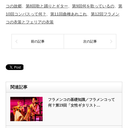
コの故郷
、
第8回歌と踊りとギター
、
第9回何を歌っているの
、
第
10回コンパスって何？
、
第11回曲種あれこれ
、
第12回フラメン
コの衣装とフェリアの衣装
前の記事
次の記事
関連記事
フラメンコの基礎知識／フラメンコって
何？第19回「女性ギタリスト…