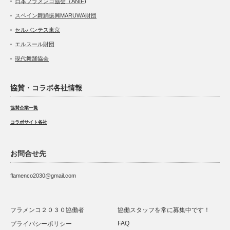
日本フラメンコ協会（ANIF)
スペイン舞踊振興MARUWA財団
セルバンテス東京
エルスール財団
現代舞踊協会
協賛・コラボ各社情報
協賛企業一覧
コラボサイト各社
お問合せ先
flamenco2030@gmail.com
フラメンコ２０３０協働者
協働スタッフを常に募集中です！
FAQ
プライバシーポリシー