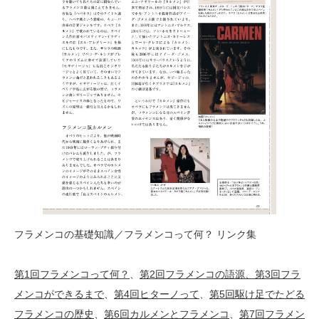
フラメンコの基礎知識／フラメンコって何？ リンク集
第1回フラメンコって何？
、
第2回フラメンコの語源、
第3回フラ
メンコができるまで
、
第4回ヒターノって
、
第5回駆け足でたどる
フラメンコの歴史
、
第6回カルメンとフラメンコ
、
第7回フラメン