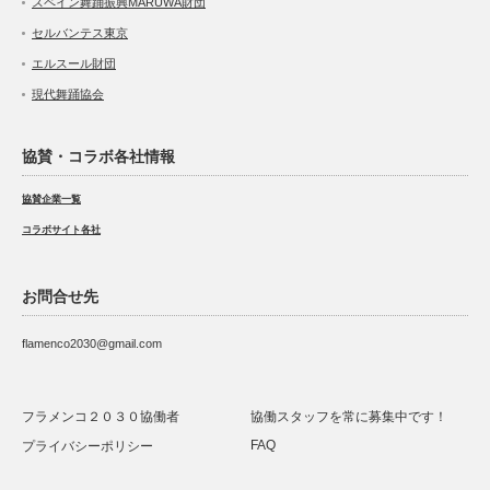
スペイン舞踊振興MARUWA財団
セルバンテス東京
エルスール財団
現代舞踊協会
協賛・コラボ各社情報
協賛企業一覧
コラボサイト各社
お問合せ先
flamenco2030@gmail.com
フラメンコ２０３０協働者
協働スタッフを常に募集中です！
FAQ
プライバシーポリシー