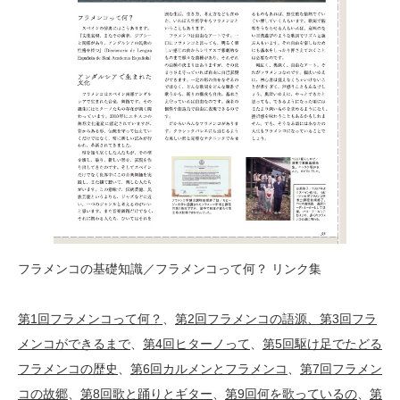
フラメンコの基礎知識／フラメンコって何？ リンク集
第1回フラメンコって何？
、
第2回フラメンコの語源、
第3回フラ
メンコができるまで
、
第4回ヒターノって
、
第5回駆け足でたどる
フラメンコの歴史
、
第6回カルメンとフラメンコ
、
第7回フラメン
コの故郷
、
第8回歌と踊りとギター
、
第9回何を歌っているの
、
第