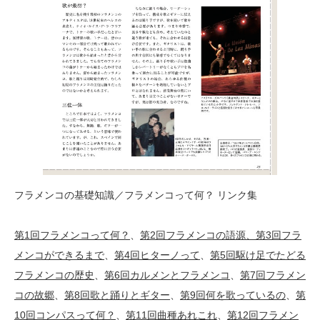
フラメンコの基礎知識／フラメンコって何？ リンク集
第1回フラメンコって何？
、
第2回フラメンコの語源、
第3回フラ
メンコができるまで
、
第4回ヒターノって
、
第5回駆け足でたどる
フラメンコの歴史
、
第6回カルメンとフラメンコ
、
第7回フラメン
コの故郷
、
第8回歌と踊りとギター
、
第9回何を歌っているの
、
第
10回コンパスって何？
、
第11回曲種あれこれ
、
第12回フラメン