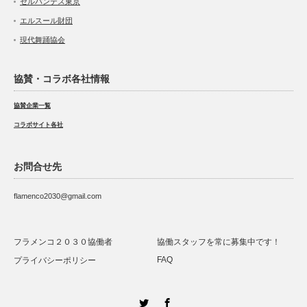
セルバンテス東京
エルスール財団
現代舞踊協会
協賛・コラボ各社情報
協賛企業一覧
コラボサイト各社
お問合せ先
flamenco2030@gmail.com
フラメンコ２０３０協働者
協働スタッフを常に募集中です！
FAQ
プライバシーポリシー
Twitter
Facebook