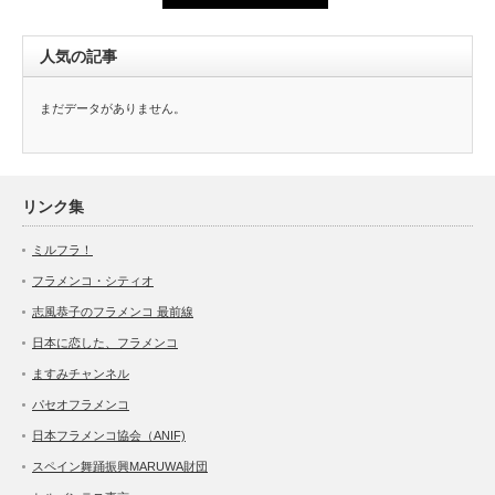
人気の記事
まだデータがありません。
リンク集
ミルフラ！
フラメンコ・シティオ
志風恭子のフラメンコ 最前線
日本に恋した、フラメンコ
ますみチャンネル
パセオフラメンコ
日本フラメンコ協会（ANIF)
スペイン舞踊振興MARUWA財団