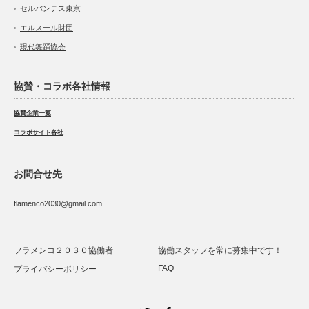
セルバンテス東京
エルスール財団
現代舞踊協会
協賛・コラボ各社情報
協賛企業一覧
コラボサイト各社
お問合せ先
flamenco2030@gmail.com
フラメンコ２０３０協働者
協働スタッフを常に募集中です！
FAQ
プライバシーポリシー
Twitter
Facebook