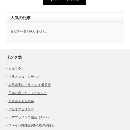
人気の記事
まだデータがありません。
リンク集
ミルフラ！
フラメンコ・シティオ
志風恭子のフラメンコ 最前線
日本に恋した、フラメンコ
ますみチャンネル
パセオフラメンコ
日本フラメンコ協会（ANIF)
スペイン舞踊振興MARUWA財団