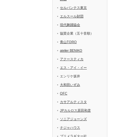
セルバンテス東京
エルスール財団
現代舞踊協会
協賛企業（五十音順）
青山TORO
atelier BENIKO
アクースティカ
エス・アイ・イー
エンリケ坂井
大和田いずみ
OFC
カサアルティスタ
JPカルロス原田和彦
ソニアジョーンズ
ナジャハウス
プリメラギター社