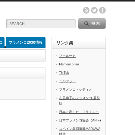
コ
フラメンコ2030情報
リンク集
ファルーカ
Flamenco fan
リルダウン（絞り込み）
TikTok
ミルフラ！
フラメンコ・シティオ
志風恭子のフラメンコ 最前
線
日本に恋した、フラメンコ
日本フラメンコ協会（ANIF)
スペイン舞踊振興MARUWA
財団