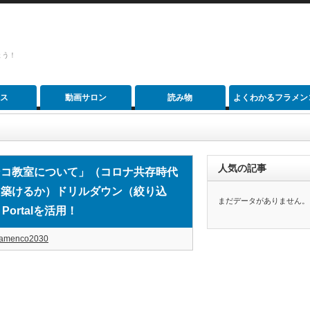
ょう！
ス
動画サロン
読み物
よくわかるフラメン
て」（コロナ共存時代にどうあるべきか、どうすればより良い未来を築けるか）ド
人気の記事
ンコ教室について」（コロナ共存時代
を築けるか）ドリルダウン（絞り込
まだデータがありません。
Portalを活用！
lamenco2030