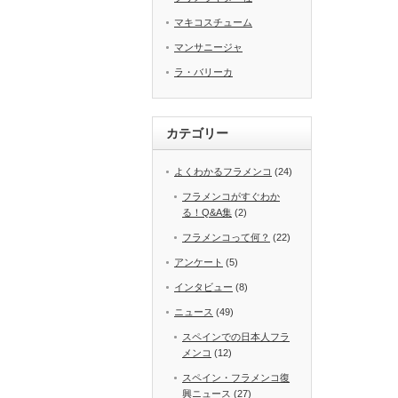
マキコスチューム
マンサニージャ
ラ・バリーカ
カテゴリー
よくわかるフラメンコ
(24)
フラメンコがすぐわか
る！Q&A集
(2)
フラメンコって何？
(22)
アンケート
(5)
インタビュー
(8)
ニュース
(49)
スペインでの日本人フラ
メンコ
(12)
スペイン・フラメンコ復
興ニュース
(27)