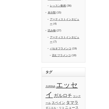
レッスン動画
(36)
未分類
(15)
アーティストインタビュ
ー
(4)
読み物
(27)
アーティストインタビュ
ー
(7)
パセオフラメンコ
(19)
読むフラメンコ
(18)
タグ
エッセ
JURINA
イ
ガルロチ
コンク
タマラ
スペイン
ール
ニュース
ダニエル・リコ