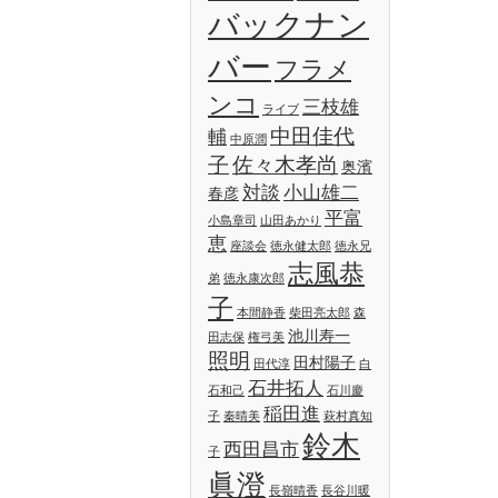
バックナン
バー
フラメ
ンコ
三枝雄
ライブ
中田佳代
輔
中原潤
子
佐々木孝尚
奥濱
対談
小山雄二
春彦
平富
小島章司
山田あかり
恵
座談会
徳永健太郎
徳永兄
志風恭
弟
徳永康次郎
子
本間静香
柴田亮太郎
森
池川寿一
田志保
権弓美
照明
田村陽子
田代淳
白
石井拓人
石和己
石川慶
稲田進
子
秦晴美
萩村真知
鈴木
西田昌市
子
眞澄
長嶺晴香
長谷川暖