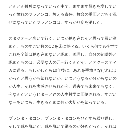
どんどん孤独になっていった中で、ますます輝きを増してい
った憧れのフラメンコ。教える責任、舞台の重圧とごちゃ混
ぜになっていたフラメンコは、すっかり姿を消した。
スタジオへと歩いて行く。いつか聴き込むぞと思って買い溜
めた、ものすごい数の
CD
を床に並べる。いくら何でも今世で
これを全部は聴き込めないと認め、整理し、自分の範疇外と
認めたものは、必要な人の元へ行くんだぞ、とアクースティ
カに送る。もしかしたら
10
年後に、あれを手放さなければよ
かったと思うかも知れないが、いつどうなるか分からないの
が人生。それを実感させられた今、過去でも未来でもなく、
今なんだというヒターノ達の人生哲学に圧倒される。すごい
なーあいつら。生きるために何が大切かを知っている。
プランタ・タコン、プランタ・タコンをひたすら繰り返し、
そして靴を脱いだ。靴を脱いで踊るのが好きだった。それは