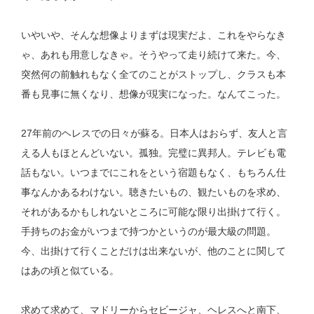
いやいや、そんな想像よりまずは現実だよ、これをやらなき
ゃ、あれも用意しなきゃ。そうやって走り続けて来た。今、
突然何の前触れもなく全てのことがストップし、クラスも本
番も見事に無くなり、想像が現実になった。なんてこった。
27
年前のヘレスでの日々が蘇る。日本人はおらず、友人と言
える人もほとんどいない。孤独。完璧に異邦人。テレビも電
話もない。いつまでにこれをという宿題もなく、もちろん仕
事なんかあるわけない。聴きたいもの、観たいものを求め、
それがあるかもしれないところに可能な限り出掛けて行く。
手持ちのお金がいつまで持つかというのが最大級の問題。
今、出掛けて行くことだけは出来ないが、他のことに関して
はあの頃と似ている。
求めて求めて、マドリーからセビージャ、ヘレスへと南下、