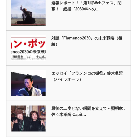
速報レポート！「第1回Webフェス」閉
幕！ 総括『2030年への…
対談『Flamenco2030』の未来戦略（後
編）
エッセイ『フラメンコの樹⑤』鈴木眞澄
（バイラオーラ）
最後の二度とない瞬間を支えて～照明家 :
佐々木孝尚 Capít…