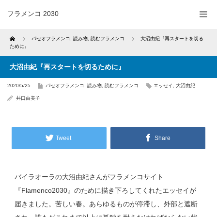
フラメンコ 2030
Home
パセオフラメンコ
,
読み物
,
読むフラメンコ
大沼由紀『再スタートを切る
ために』
大沼由紀『再スタートを切るために』
2020/5/25
パセオフラメンコ
,
読み物
,
読むフラメンコ
エッセイ
,
大沼由紀
井口由美子
Tweet
Share
バイラオーラの大沼由紀さんがフラメンコサイト
『
Flamenco2030
』のために描き下ろしてくれたエッセイが
届きました。苦しい春。あらゆるものが停滞し、外部と遮断