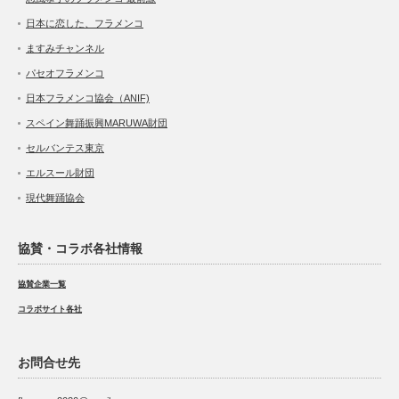
日本に恋した、フラメンコ
ますみチャンネル
パセオフラメンコ
日本フラメンコ協会（ANIF)
スペイン舞踊振興MARUWA財団
セルバンテス東京
エルスール財団
現代舞踊協会
協賛・コラボ各社情報
協賛企業一覧
コラボサイト各社
お問合せ先