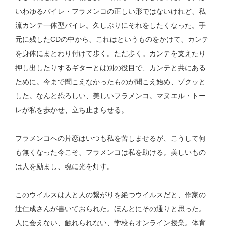
いわゆるバイレ・フラメンコの正しい形ではないけれど、私
流カンテ一体型バイレ。久しぶりにそれをしたくなった。手
元に残した
CD
の中から、これはというものをかけて、カンテ
を身体にまとわり付けて歩く。ただ歩く。カンテを支えたり
押し出したりするギターとは別の役目で、カンテと共にある
ために。今まで聞こえなかったものが聞こえ始め、ゾクッと
した。なんと恐ろしい、美しいフラメンコ。マヌエル・トー
レが私を歩かせ、立ち止まらせる。
フラメンコへの片恋はいつも私を苦しませるが、こうして何
も無くなった今こそ、フラメンコは私を助ける。美しいもの
は人を励まし、魂に光を灯す。
このウイルスは人と人の繋がりを絶つウイルスだと、作家の
辻仁成さんが書いておられた。ほんとにその通りと思った。
人に会えない、触れられない、学校もオンライン授業。体育