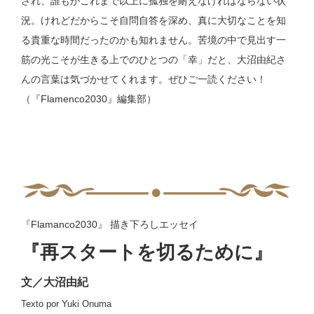
され、誰もがこれまで以上に孤独を耐えなければならない状
況。けれどだからこそ自問自答を深め、真に大切なことを知
る貴重な時間だったのかも知れません。苦境の中で見出す一
筋の光こそが生きる上でのひとつの「幸」だと、大沼由紀さ
んの言葉は気づかせてくれます。ぜひご一読ください！
（『
Flamenco2030
』編集部）
『
Flamanco2030
』 描き下ろしエッセイ
『再スタートを切るために』
文／大沼由紀
Texto por Yuki Onuma