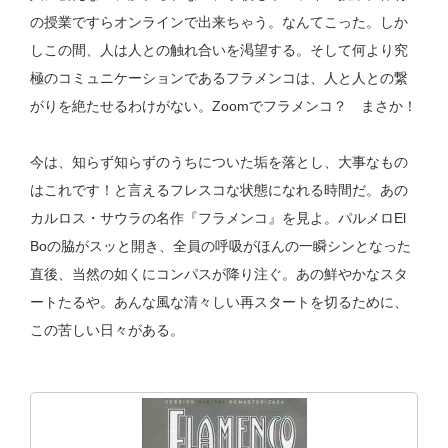
の授業ですらオンラインで出来ちゃう。なんてこった。しか
しこの間、人は人との触れ合いを渇望する。そして何より究
極のコミュニケーションであるフラメンコは、人と人との繋
がりを絶たせるわけがない。
Zoom
でフラメンコ？ まさか！
今は、知らず知らずのうちについた垢を落とし、大事なもの
はこれです！と言えるフレスコな状態になれる時間だ。あの
カルロス・サウラの名作『フラメンコ』を見よ。パルメロ
El
Bo
の脇がスッと開き、全員の呼吸がほんの一瞬シンとなった
直後、当然の如くにコンパスが降り注ぐ。あの鮮やかなスタ
ートたるや。あんな風な清々しい再スタートを切るために、
この苦しい日々がある。