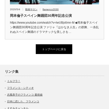
2020/5/4
動画サロン
flamenco2030
岡本倫子スペイン舞踊団30周年記念公演
https://www.youtube.com/watch?v=lwUBjs6mn-M ◆岡本倫子スペイ
ン舞踊団30周年記念公演 ファリャ『はかなき人生』の群舞、一糸乱
れぬスペイン舞踊のドラマチックな美しさを…
トップページに戻る
リンク集
ミルフラ！
フラメンコ・シティオ
志風恭子のフラメンコ 最前線
日本に恋した、フラメンコ
ますみチャンネル