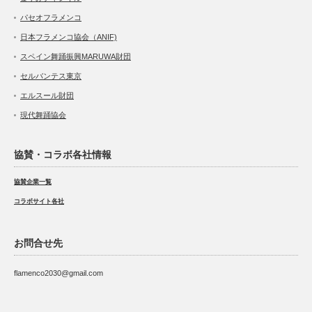
パセオフラメンコ
日本フラメンコ協会（ANIF)
スペイン舞踊振興MARUWA財団
セルバンテス東京
エルスール財団
現代舞踊協会
協賛・コラボ各社情報
協賛企業一覧
コラボサイト各社
お問合せ先
flamenco2030@gmail.com