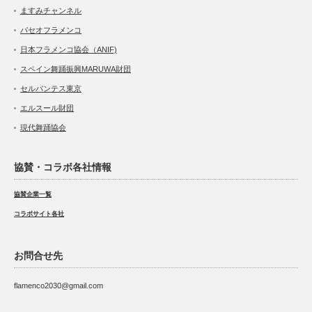
ますみチャンネル
パセオフラメンコ
日本フラメンコ協会（ANIF)
スペイン舞踊振興MARUWA財団
セルバンテス東京
エルスール財団
現代舞踊協会
協賛・コラボ各社情報
協賛企業一覧
コラボサイト各社
お問合せ先
flamenco2030@gmail.com