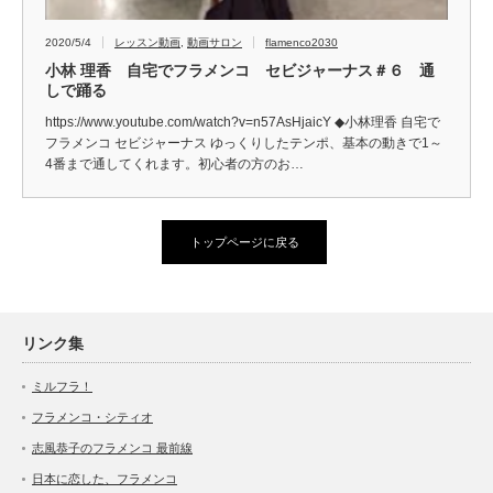
2020/5/4
レッスン動画
,
動画サロン
flamenco2030
小林 理香 自宅でフラメンコ セビジャーナス＃６ 通
しで踊る
https://www.youtube.com/watch?v=n57AsHjaicY ◆小林理香 自宅で
フラメンコ セビジャーナス ゆっくりしたテンポ、基本の動きで1～
4番まで通してくれます。初心者の方のお…
トップページに戻る
リンク集
ミルフラ！
フラメンコ・シティオ
志風恭子のフラメンコ 最前線
日本に恋した、フラメンコ