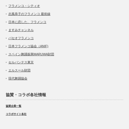
フラメンコ・シティオ
志風恭子のフラメンコ 最前線
日本に恋した、フラメンコ
ますみチャンネル
パセオフラメンコ
日本フラメンコ協会（ANIF)
スペイン舞踊振興MARUWA財団
セルバンテス東京
エルスール財団
現代舞踊協会
協賛・コラボ各社情報
協賛企業一覧
コラボサイト各社