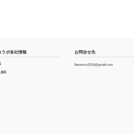
コラボ各社情報
お問合せ先
覧
flamenco2030@gmail.com
ト各社