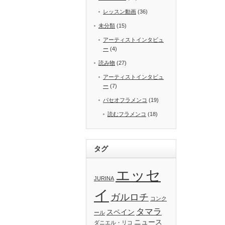
レッスン動画
(36)
未分類
(15)
アーティストインタビュ
ー
(4)
読み物
(27)
アーティストインタビュ
ー
(7)
パセオフラメンコ
(19)
読むフラメンコ
(18)
タグ
エッセ
JURINA
イ
ガルロチ
コンク
タマラ
スペイン
ール
ニュース
ダニエル・リコ