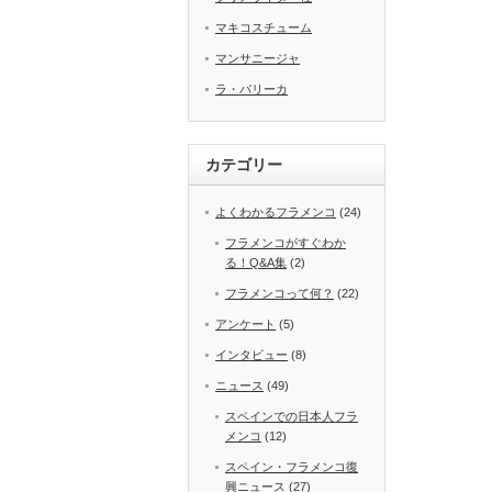
マキコスチューム
マンサニージャ
ラ・バリーカ
カテゴリー
よくわかるフラメンコ
(24)
フラメンコがすぐわか
る！Q&A集
(2)
フラメンコって何？
(22)
アンケート
(5)
インタビュー
(8)
ニュース
(49)
スペインでの日本人フラ
メンコ
(12)
スペイン・フラメンコ復
興ニュース
(27)