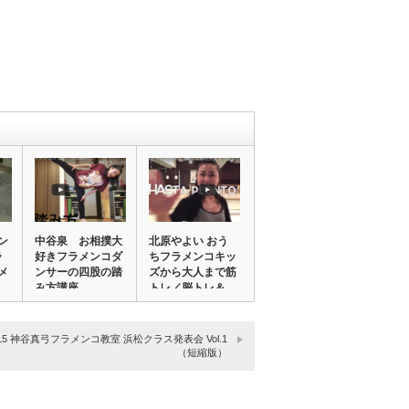
ン
中谷泉 お相撲大
北原やよい おう
ラ
好きフラメンコダ
ちフラメンコキッ
メ
ンサーの四股の踏
ズから大人まで筋
み方講座
トレ／脳トレ＆
ブ…
015 神谷真弓フラメンコ教室 浜松クラス発表会 Vol.1
（短縮版）