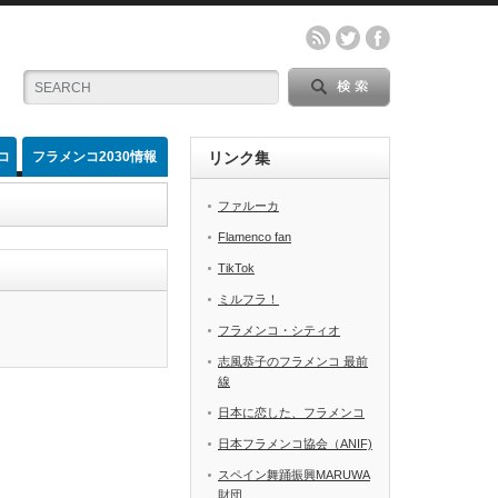
コ
フラメンコ2030情報
リンク集
ファルーカ
Flamenco fan
TikTok
ミルフラ！
フラメンコ・シティオ
志風恭子のフラメンコ 最前
線
日本に恋した、フラメンコ
日本フラメンコ協会（ANIF)
スペイン舞踊振興MARUWA
財団