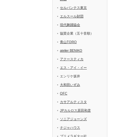
セルバンテス東京
エルスール財団
現代舞踊協会
協賛企業（五十音順）
青山TORO
atelier BENIKO
アクースティカ
エス・アイ・イー
エンリケ坂井
大和田いずみ
OFC
カサアルティスタ
JPカルロス原田和彦
ソニアジョーンズ
ナジャハウス
プリメラギター社