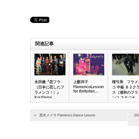
関連記事
永田健『恋フラ
上藪洋子
権弓美 フラメ
FlamencoLesson
（日本に恋したフ
コ 中級 Ｂ２ク
for Bellydan…
ラメンコ！）』
ス（浦和のフラ
Koi Flame…
ンコ スタジオ…
黒木メイサ Flamenco Dance Lesson
2