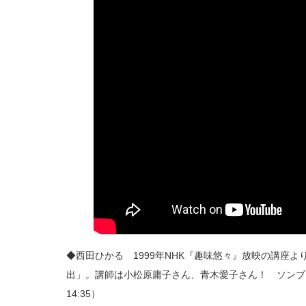
◆西田ひかる 1999年NHK『趣味悠々』放映の講座
出」。講師は小松原庸子さん、青木愛子さん！ ソンブレ
14:35）