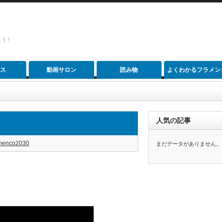
ょう！
ス
動画サロン
読み物
よくわかるフラメン
人気の記事
amenco2030
まだデータがありません。