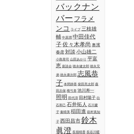
バックナン
バー
フラメ
ンコ
三枝雄
ライブ
中田佳代
輔
中原潤
子
佐々木孝尚
奥濱
対談
小山雄二
春彦
平富
小島章司
山田あかり
恵
座談会
徳永健太郎
徳永兄
志風恭
弟
徳永康次郎
子
本間静香
柴田亮太郎
森
池川寿一
田志保
権弓美
照明
田村陽子
田代淳
白
石井拓人
石和己
石川慶
稲田進
子
秦晴美
萩村真知
鈴木
西田昌市
子
眞澄
長嶺晴香
長谷川暖