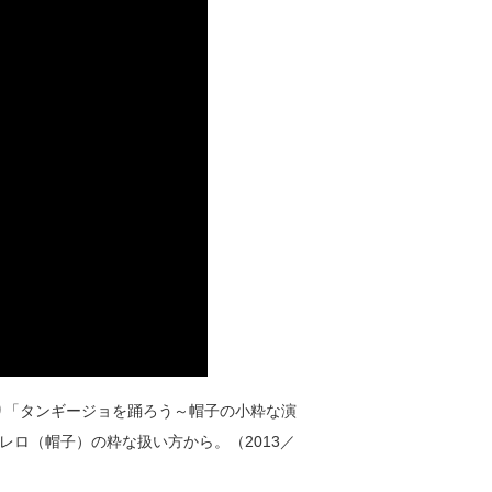
より「タンギージョを踊ろう～帽子の小粋な演
ロ（帽子）の粋な扱い方から。（2013／