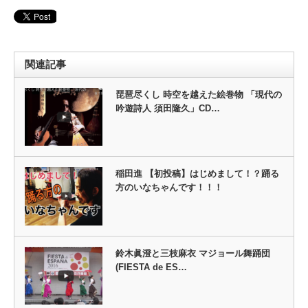
関連記事
琵琶尽くし 時空を越えた絵巻物 「現代の
吟遊詩人 須田隆久」CD…
稲田進 【初投稿】はじめまして！？踊る
方のいなちゃんです！！！
鈴木眞澄と三枝麻衣 マジョール舞踊団
(FIESTA de ES…