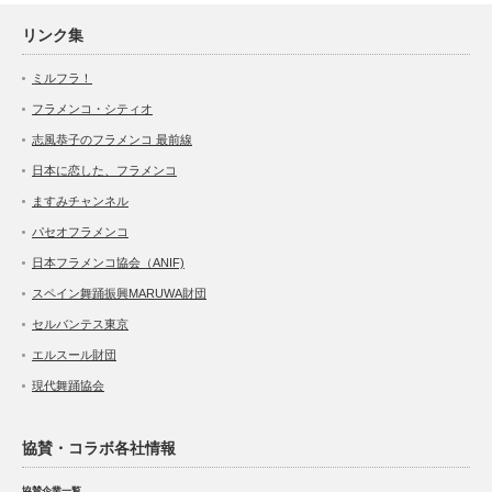
リンク集
ミルフラ！
フラメンコ・シティオ
志風恭子のフラメンコ 最前線
日本に恋した、フラメンコ
ますみチャンネル
パセオフラメンコ
日本フラメンコ協会（ANIF)
スペイン舞踊振興MARUWA財団
セルバンテス東京
エルスール財団
現代舞踊協会
協賛・コラボ各社情報
協賛企業一覧