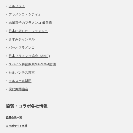
ミルフラ！
フラメンコ・シティオ
志風恭子のフラメンコ 最前線
日本に恋した、フラメンコ
ますみチャンネル
パセオフラメンコ
日本フラメンコ協会（ANIF)
スペイン舞踊振興MARUWA財団
セルバンテス東京
エルスール財団
現代舞踊協会
協賛・コラボ各社情報
協賛企業一覧
コラボサイト各社